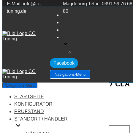
E-Mail:
info@cc-
Magdeburg Telnr.:
0391-59 76 68
Zum Inhalt springen
tuning.de
80
STARTSEITE
KONFIGURATOR
PRÜFSTAND
STANDORT / HÄNDLER
HÄNDLER
Facebook
Navigations-Menü
Mercedes Benz CLA Klasse C117 CLA
Navigations-Menü
Klasse 180 CDI
STARTSEITE
KONFIGURATOR
Leistung:
109 PS
PRÜFSTAND
Drehmoment:
260 NM
STANDORT / HÄNDLER
Motortyp:
Diesel
PREIS