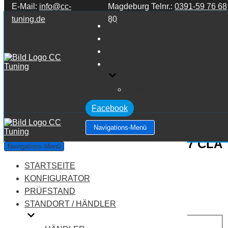
E-Mail:
info@cc-
Magdeburg Telnr.:
0391-59 76 68
Zum Inhalt springen
tuning.de
80
STARTSEITE
KONFIGURATOR
PRÜFSTAND
STANDORT / HÄNDLER
HÄNDLER
Facebook
Navigations-Menü
Mercedes Benz CLA Klasse C117 CLA
Navigations-Menü
Klasse 220 4MATIC
STARTSEITE
KONFIGURATOR
Leistung:
184 PS
PRÜFSTAND
Drehmoment:
300 NM
STANDORT / HÄNDLER
Motortyp:
Benziner
PREIS