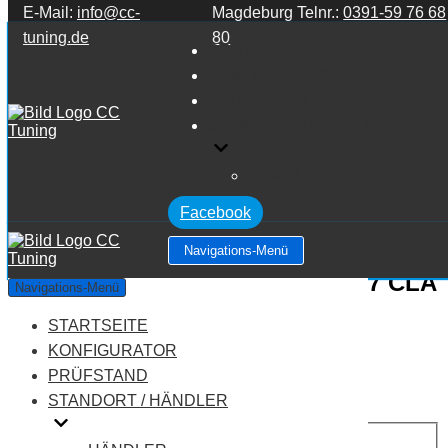
E-Mail:
info@cc-
Magdeburg Telnr.:
0391-59 76 68
Zum Inhalt springen
tuning.de
80
STARTSEITE
KONFIGURATOR
PRÜFSTAND
STANDORT / HÄNDLER
HÄNDLER
Facebook
Navigations-Menü
Mercedes Benz CLA Klasse C117 CLA
Navigations-Menü
Klasse 250
STARTSEITE
KONFIGURATOR
Leistung:
211 PS
PRÜFSTAND
Drehmoment:
350 NM
STANDORT / HÄNDLER
Motortyp:
Benziner
PREIS