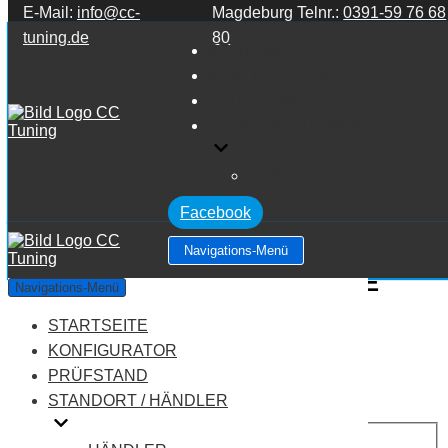
E-Mail:
info@cc-
Magdeburg Telnr.:
0391-59 76 68
Zum Inhalt springen
tuning.de
80
STARTSEITE
KONFIGURATOR
PRÜFSTAND
STANDORT / HÄNDLER
HÄNDLER
Facebook
Navigations-Menü
Mercedes Benz E Klasse W210 E
Navigations-Menü
Klasse E200 CDI 2.2
STARTSEITE
KONFIGURATOR
Leistung:
115 PS
PRÜFSTAND
Drehmoment:
250 NM
STANDORT / HÄNDLER
Motortyp:
Diesel
PREIS