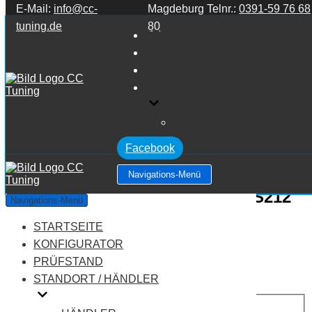
E-Mail:
info@cc-
Magdeburg Telnr.:
0391-59 76 68
Zum Inhalt springen
tuning.de
80
STARTSEITE
KONFIGURATOR
PRÜFSTAND
STANDORT / HÄNDLER
HÄNDLER
Facebook
Navigations-Menü
Mercedes Benz E Klasse W212/S212
Navigations-Menü
E Klasse E250
STARTSEITE
KONFIGURATOR
Leistung:
211 PS
PRÜFSTAND
Drehmoment:
350 NM
STANDORT / HÄNDLER
Motortyp:
Benziner
PREIS