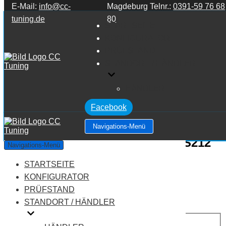
E-Mail:
info@cc-
Magdeburg Telnr.:
0391-59 76 68
Zum Inhalt springen
tuning.de
80
STARTSEITE
KONFIGURATOR
PRÜFSTAND
STANDORT / HÄNDLER
HÄNDLER
Facebook
Navigations-Menü
Mercedes Benz E Klasse W212/S212
Navigations-Menü
E Klasse E350 V6 3.5
STARTSEITE
KONFIGURATOR
Leistung:
265 PS
PRÜFSTAND
Drehmoment:
620 NM
STANDORT / HÄNDLER
Motortyp:
Benziner
PREIS