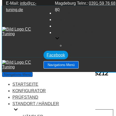
E-Mail:
info@cc-
Magdeburg Telnr.:
0391-59 76 68
Zum Inhalt springen
tuning.de
80
STARTSEITE
KONFIGURATOR
PRÜFSTAND
STANDORT / HÄNDLER
HÄNDLER
Facebook
Navigations-Menü
Mercedes Benz E Klasse W212/S212
Navigations-Menü
E Klasse E63 AMG 6.3 V8
STARTSEITE
KONFIGURATOR
Leistung:
525 PS
PRÜFSTAND
Drehmoment:
630 NM
STANDORT / HÄNDLER
Motortyp:
Benziner
PREIS