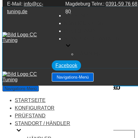
E-Mail:
info@cc-
Magdeburg Telnr.:
0391-59 76 68
Zum Inhalt springen
tuning.de
80
STARTSEITE
KONFIGURATOR
PRÜFSTAND
STANDORT / HÄNDLER
HÄNDLER
Facebook
Navigations-Menü
Mercedes Benz E Klasse W213 ab
Navigations-Menü
2020 E Klasse 63 AMG S
STARTSEITE
KONFIGURATOR
Leistung:
612 PS
PRÜFSTAND
Drehmoment:
900 NM
STANDORT / HÄNDLER
Motortyp:
Benziner
PREIS