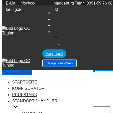
E-Mail:
info@cc-
Magdeburg Telnr.:
0391-59 76 68
Zum Inhalt springen
tuning.de
80
STARTSEITE
KONFIGURATOR
PRÜFSTAND
STANDORT / HÄNDLER
HÄNDLER
Facebook
Navigations-Menü
Mercedes Benz E Klasse W213 E
Navigations-Menü
Klasse E200
STARTSEITE
KONFIGURATOR
Leistung:
184 PS
PRÜFSTAND
Drehmoment:
300 NM
STANDORT / HÄNDLER
Motortyp:
Benziner
PREIS