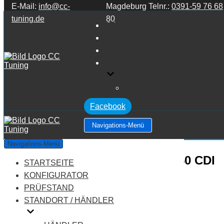
E-Mail:
info@cc-
Magdeburg Telnr.:
0391-59 76 68
Zum Inhalt springen
tuning.de
80
STARTSEITE
KONFIGURATOR
PRÜFSTAND
STANDORT / HÄNDLER
HÄNDLER
Facebook
Navigations-Menü
Mercedes Benz G Klasse
Navigations-Menü
W461/W462/W463 G Klasse G350 CDI
STARTSEITE
KONFIGURATOR
V6 3.0
PRÜFSTAND
STANDORT / HÄNDLER
Leistung:
211 PS
Drehmoment:
540 NM
Motortyp:
Diesel