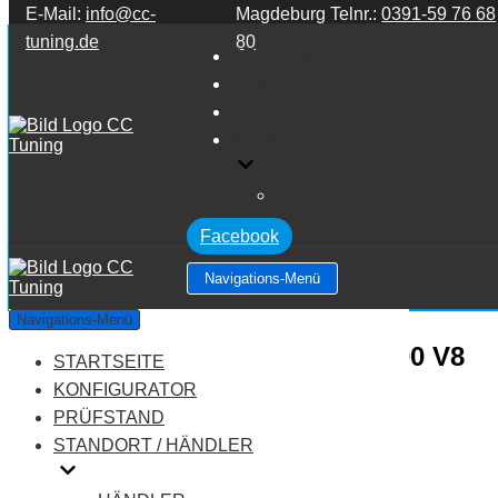
E-Mail:
info@cc-
Magdeburg Telnr.:
0391-59 76 68
Zum Inhalt springen
tuning.de
80
STARTSEITE
KONFIGURATOR
PRÜFSTAND
STANDORT / HÄNDLER
HÄNDLER
Facebook
Navigations-Menü
Mercedes Benz G Klasse
Navigations-Menü
W461/W462/W463 G Klasse G500 V8
STARTSEITE
KONFIGURATOR
5.0
PRÜFSTAND
STANDORT / HÄNDLER
Leistung:
296 PS
Drehmoment:
456 NM
Motortyp:
Benziner