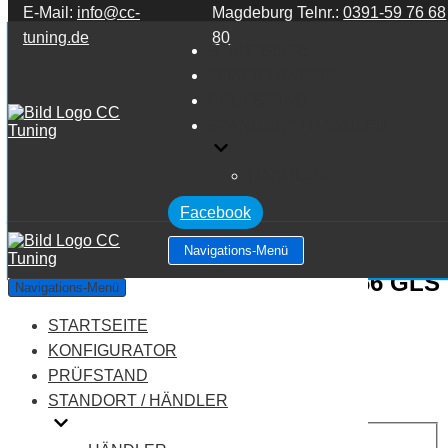
E-Mail:
info@cc-
Magdeburg Telnr.:
0391-59 76 68
Zum Inhalt springen
tuning.de
80
STARTSEITE
KONFIGURATOR
PRÜFSTAND
STANDORT / HÄNDLER
HÄNDLER
Facebook
Navigations-Menü
Mercedes Benz GLS Klasse X166 GLS
Navigations-Menü
Klasse GLS450
STARTSEITE
KONFIGURATOR
Leistung:
333 PS
PRÜFSTAND
Drehmoment:
480 NM
STANDORT / HÄNDLER
Motortyp:
Benziner
PREIS