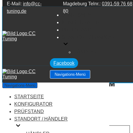
E-Mail:
info@cc-
Magdeburg Telnr.:
0391-59 76 68
Zum Inhalt springen
tuning.de
80
STARTSEITE
KONFIGURATOR
PRÜFSTAND
STANDORT / HÄNDLER
HÄNDLER
Facebook
Navigations-Menü
Mercedes Benz M Klasse W164 M
Navigations-Menü
Klasse ML350 CDI V6 3.0
STARTSEITE
KONFIGURATOR
Leistung:
211 PS
PRÜFSTAND
Drehmoment:
540 NM
STANDORT / HÄNDLER
Motortyp:
Diesel
PREIS