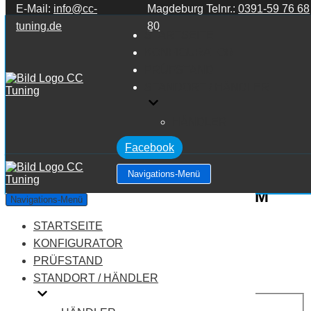
E-Mail:
info@cc-
Magdeburg Telnr.:
0391-59 76 68
Zum Inhalt springen
tuning.de
80
STARTSEITE
KONFIGURATOR
PRÜFSTAND
STANDORT / HÄNDLER
HÄNDLER
Facebook
Navigations-Menü
Mercedes Benz M Klasse W164 M
Navigations-Menü
Klasse ML500 V8 5.0
STARTSEITE
KONFIGURATOR
Leistung:
306 PS
PRÜFSTAND
Drehmoment:
460 NM
STANDORT / HÄNDLER
Motortyp:
Benziner
PREIS