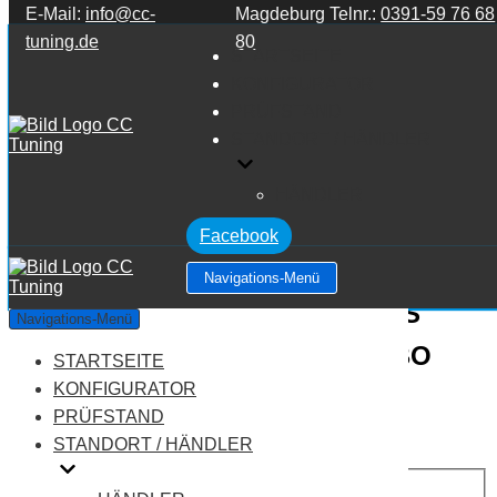
E-Mail:
info@cc-
Magdeburg Telnr.:
0391-59 76 68
Zum Inhalt springen
tuning.de
80
STARTSEITE
KONFIGURATOR
PRÜFSTAND
STANDORT / HÄNDLER
HÄNDLER
Facebook
Navigations-Menü
Mercedes Benz S Klasse W221 S
Navigations-Menü
Klasse S600 5.5 V12 TWINTURBO
STARTSEITE
KONFIGURATOR
Leistung:
517 PS
PRÜFSTAND
Drehmoment:
830 NM
STANDORT / HÄNDLER
Motortyp:
Benziner
PREIS