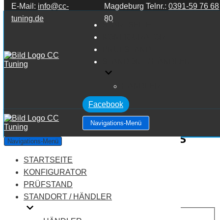
E-Mail:
info@cc-
Magdeburg Telnr.:
0391-59 76 68
Zum Inhalt springen
tuning.de
80
STARTSEITE
KONFIGURATOR
PRÜFSTAND
STANDORT / HÄNDLER
HÄNDLER
Facebook
Navigations-Menü
Mercedes Benz S Klasse W221 S
Navigations-Menü
Klasse S63 AMG 6.2 V8
STARTSEITE
KONFIGURATOR
Leistung:
525 PS
PRÜFSTAND
Drehmoment:
630 NM
STANDORT / HÄNDLER
Motortyp:
Benziner
PREIS