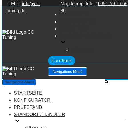
E-Mail:
info@cc-
Magdeburg Telnr.:
0391-59 76 68
Zum Inhalt springen
tuning.de
80
STARTSEITE
KONFIGURATOR
PRÜFSTAND
STANDORT / HÄNDLER
HÄNDLER
Facebook
Navigations-Menü
Mercedes Benz S Klasse W222 S
Navigations-Menü
Klasse S400
STARTSEITE
KONFIGURATOR
Leistung:
333 PS
PRÜFSTAND
Drehmoment:
480 NM
STANDORT / HÄNDLER
Motortyp:
Benziner
PREIS