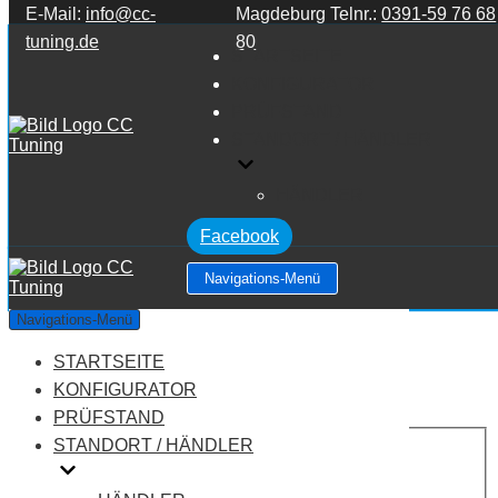
E-Mail:
info@cc-
Magdeburg Telnr.:
0391-59 76 68
Zum Inhalt springen
tuning.de
80
STARTSEITE
KONFIGURATOR
PRÜFSTAND
STANDORT / HÄNDLER
HÄNDLER
Facebook
Navigations-Menü
Mini F54 Clubman F54 ONE
Navigations-Menü
STARTSEITE
Leistung:
102 PS
Drehmoment:
180 NM
KONFIGURATOR
Motortyp:
Benziner
PRÜFSTAND
PREIS
STANDORT / HÄNDLER
AUF ANFRAGE