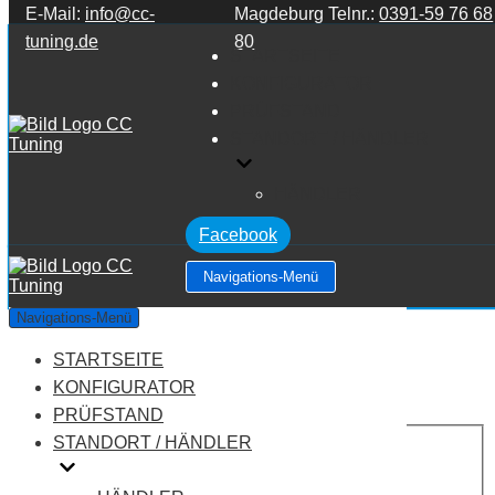
E-Mail:
info@cc-
Magdeburg Telnr.:
0391-59 76 68
Zum Inhalt springen
tuning.de
80
STARTSEITE
KONFIGURATOR
PRÜFSTAND
STANDORT / HÄNDLER
HÄNDLER
Facebook
Navigations-Menü
Seat Leon 1P 1.8 TFSI
Navigations-Menü
STARTSEITE
Leistung:
160 PS
Drehmoment:
250 NM
KONFIGURATOR
Motortyp:
Benziner
PRÜFSTAND
PREIS
STANDORT / HÄNDLER
AUF ANFRAGE