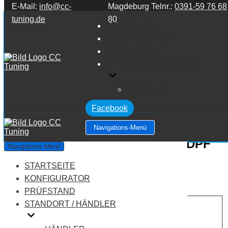
E-Mail:
info@cc-
Magdeburg Telnr.:
0391-59 76 68
Zum Inhalt springen
tuning.de
80
STARTSEITE
KONFIGURATOR
PRÜFSTAND
STANDORT / HÄNDLER
HÄNDLER
Facebook
Navigations-Menü
Volkswagen Tiguan 2.0 TDI CR DPF
Navigations-Menü
STARTSEITE
Leistung:
170 PS
Drehmoment:
350 NM
KONFIGURATOR
Motortyp:
Diesel
PRÜFSTAND
PREIS
STANDORT / HÄNDLER
AUF ANFRAGE